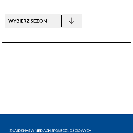
WYBIERZ SEZON
ZNAJDŹ NAS W MEDIACH SPOŁECZNOŚCIOWYCH