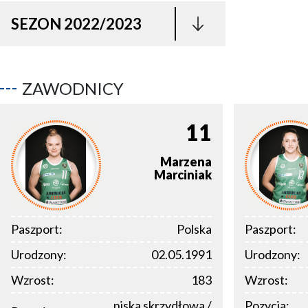
SEZON 2022/2023
ZAWODNICY
11
Marzena
Marciniak
Paszport:
Polska
Paszport:
Urodzony:
02.05.1991
Urodzony:
Wzrost:
183
Wzrost:
niska skrzydłowa /
Pozycja: