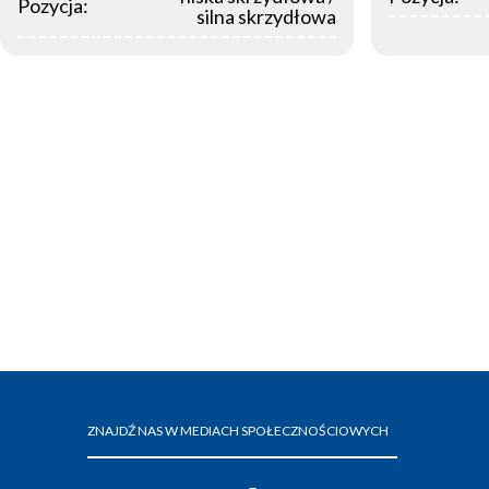
Pozycja:
silna skrzydłowa
ZNAJDŹ NAS W MEDIACH SPOŁECZNOŚCIOWYCH