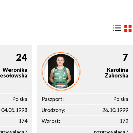
24
7
Weronika
Karolina
esołowska
Zaborska
Polska
Paszport:
Polska
04.05.1998
Urodzony:
26.10.1999
174
Wzrost:
172
zgrywająca /
rozgrywająca /