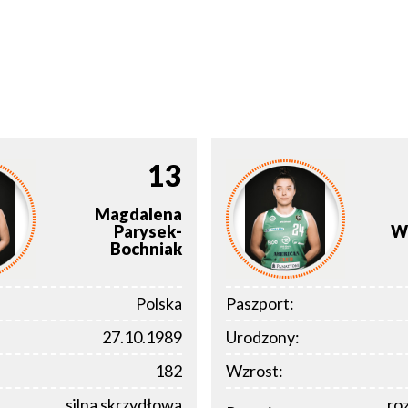
13
Magdalena
Parysek-
W
Bochniak
Polska
Paszport:
27.10.1989
Urodzony:
182
Wzrost:
silna skrzydłowa
ro